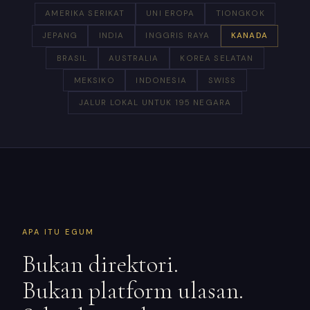
AMERIKA SERIKAT
UNI EROPA
TIONGKOK
JEPANG
INDIA
INGGRIS RAYA
KANADA
BRASIL
AUSTRALIA
KOREA SELATAN
MEKSIKO
INDONESIA
SWISS
JALUR LOKAL UNTUK 195 NEGARA
APA ITU EGUM
Bukan direktori.
Bukan platform ulasan.