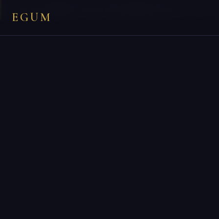
×
You are on
egum.ca
— EGUM’s official
Canada
endpoint.
EGUM