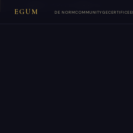
You are on
egum.ca
— EGUM’s official
Canada
endpoint.
EGUM
DE NORM
COMMUNITY
GECERTIFICE